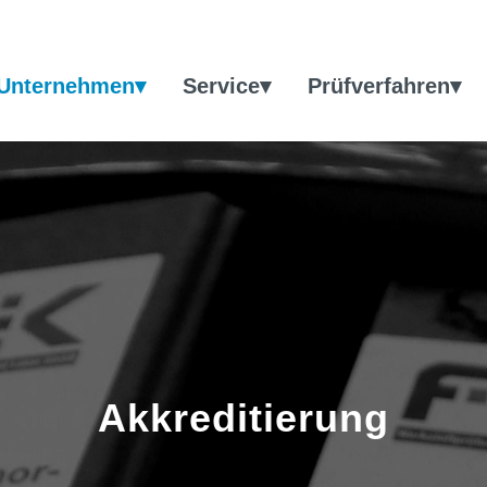
Unternehmen▾
Service▾
Prüfverfahren▾
Akkreditierung